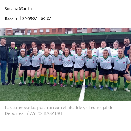
Susana Martín
Basauri
|
29·05·24
|
09:04
Las convocadas posaron con el alcalde y el concejal de
Deportes.
AYTO. BASAURI