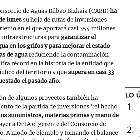
onsorcio de Aguas Bilbao Bizkaia (CABB)
ha
 de lunes
su hoja de rutas de inversiones
rienio en el que aportará casi 354 millones
 infraestructuras para
garantizar el
ua en los grifos y para mejorar el estado
as de agua
reduciendo la contaminación
cifra récord en la historia de la entidad que
ulico del territorio y que
supera en casi 33
uestado el pasado año.
LO 
ión de algunos proyectos también ha
1
mento de la partida de inversiones “el hecho
e los suministros, materias primas y mano de
ayer a DEIA el gerente del Consorcio de
2
ro. A modo de ejemplo y tomando el balance