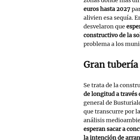
zonas donde más din
euros hasta 2027
par
alivien esa sequía. 
desvelaron que
espe
constructivo de la s
problema a los munic
Gran tubería
Se trata de la const
de longitud a través
general de Busturial
que transcurre por l
análisis medioambie
esperan sacar a conc
la intención de arra