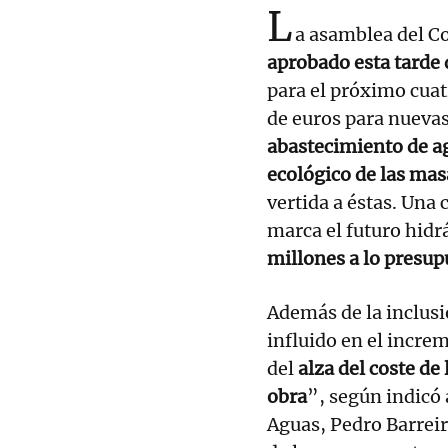
L
a asamblea del C
aprobado esta tarde
para el próximo cuat
de euros para nuevas
abastecimiento de ag
ecológico de las mas
vertida a éstas. Una 
marca el futuro hidrá
millones a lo presup
Además de la inclus
influido en el incre
del
alza del coste d
obra
”, según indicó 
Aguas, Pedro Barrei