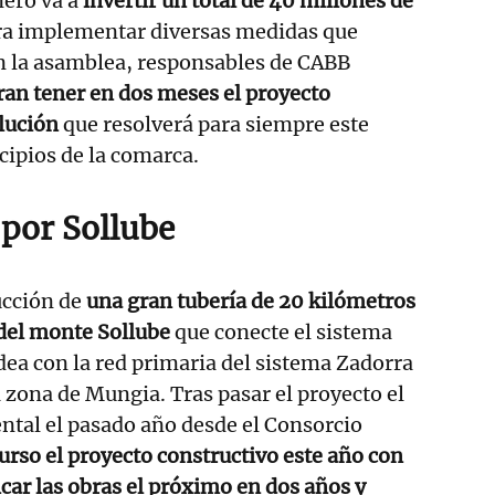
ero va a
invertir un total de 40 millones de
a implementar diversas medidas que
En la asamblea, responsables de CABB
ran tener en dos meses el proyecto
olución
que resolverá para siempre este
ipios de la comarca.
 por Sollube
rucción de
una gran tubería de 20 kilómetros
 del monte Sollube
que conecte el sistema
dea con la red primaria del sistema Zadorra
a zona de Mungia. Tras pasar el proyecto el
ntal el pasado año desde el Consorcio
urso el proyecto constructivo este año con
ncar las obras el próximo en dos años y