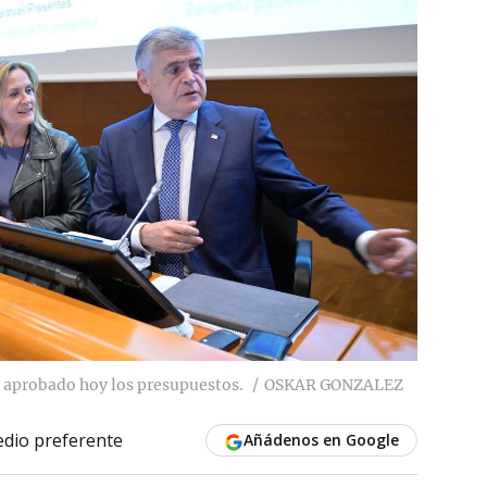
 aprobado hoy los presupuestos.
OSKAR GONZALEZ
dio preferente
Añádenos en Google