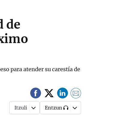
d de
óximo
so para atender su carestía de
Itzuli
Entzun