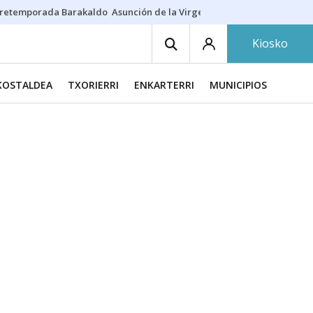
retemporada Barakaldo
Asunción de la Virgen
Casa Targaryen
Gazt
Kiosko
KOSTALDEA
TXORIERRI
ENKARTERRI
MUNICIPIOS