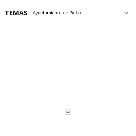
TEMAS
Ayuntamiento de Getxo
subvenciones
Nagusien Etxea de Romo