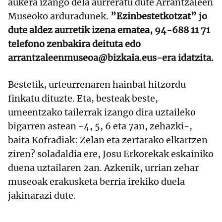
aukera izango dela aurreratu dute Arrantzaleen
Museoko arduradunek.
”Ezinbestetkotzat” jo
dute aldez aurretik izena ematea, 94-688 11 71
telefono zenbakira deituta edo
arrantzaleenmuseoa@bizkaia.eus-era idatzita.
Bestetik, urteurrenaren hainbat hitzordu
finkatu dituzte. Eta, besteak beste,
umeentzako tailerrak izango dira uztaileko
bigarren astean -4, 5, 6 eta 7an, zehazki-,
baita Kofradiak: Zelan eta zertarako elkartzen
ziren? soladaldia ere, Josu Erkorekak eskainiko
duena uztailaren 2an. Azkenik, urrian zehar
museoak erakusketa berria irekiko duela
jakinarazi dute.