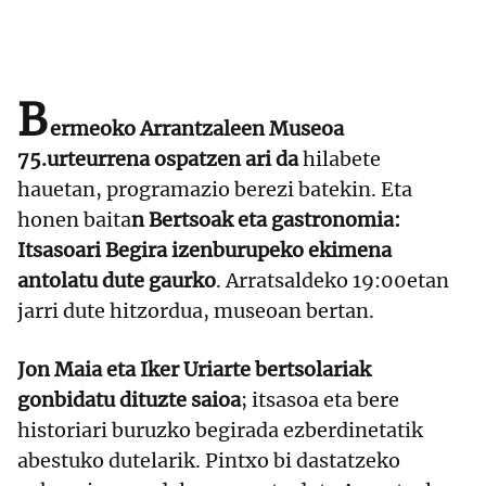
B
ermeoko Arrantzaleen Museoa
75.urteurrena ospatzen ari da
hilabete
hauetan, programazio berezi batekin. Eta
honen baita
n Bertsoak eta gastronomia:
Itsasoari Begira izenburupeko ekimena
antolatu dute gaurko
. Arratsaldeko 19:00etan
jarri dute hitzordua, museoan bertan.
Jon Maia eta Iker Uriarte bertsolariak
gonbidatu dituzte saioa
; itsasoa eta bere
historiari buruzko begirada ezberdinetatik
abestuko dutelarik. Pintxo bi dastatzeko