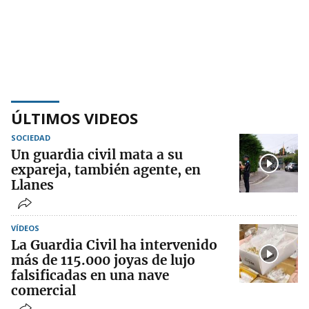
ÚLTIMOS VIDEOS
SOCIEDAD
Un guardia civil mata a su
expareja, también agente, en
Llanes
VÍDEOS
La Guardia Civil ha intervenido
más de 115.000 joyas de lujo
falsificadas en una nave
comercial