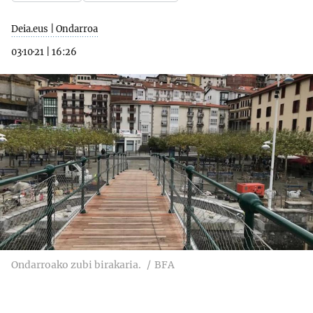
Deia.eus | Ondarroa
03·10·21
|
16:26
Ondarroako zubi birakaria.
BFA