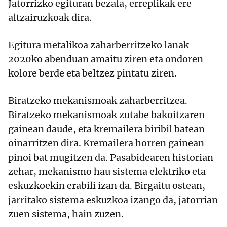
Jatorrizko egituran bezala, erreplikak ere
altzairuzkoak dira.
Egitura metalikoa zaharberritzeko lanak
2020ko abenduan amaitu ziren eta ondoren
kolore berde eta beltzez pintatu ziren.
Biratzeko mekanismoak zaharberritzea.
Biratzeko mekanismoak zutabe bakoitzaren
gainean daude, eta kremailera biribil batean
oinarritzen dira. Kremailera horren gainean
pinoi bat mugitzen da. Pasabidearen historian
zehar, mekanismo hau sistema elektriko eta
eskuzkoekin erabili izan da. Birgaitu ostean,
jarritako sistema eskuzkoa izango da, jatorrian
zuen sistema, hain zuzen.