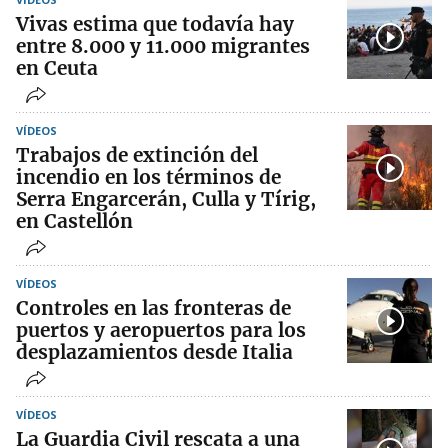
Vivas estima que todavía hay
entre 8.000 y 11.000 migrantes
en Ceuta
VÍDEOS
Trabajos de extinción del
incendio en los términos de
Serra Engarcerán, Culla y Tírig,
en Castellón
VÍDEOS
Controles en las fronteras de
puertos y aeropuertos para los
desplazamientos desde Italia
VÍDEOS
La Guardia Civil rescata a una