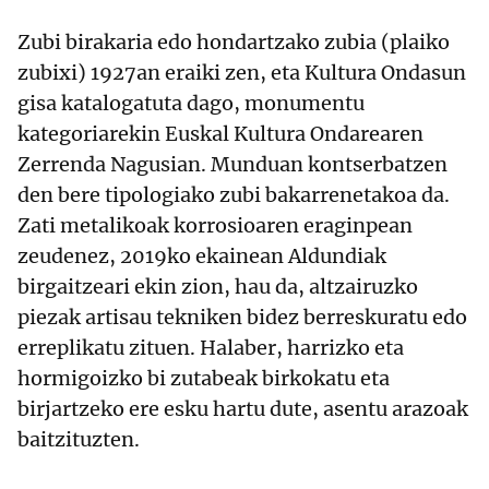
Zubi birakaria edo hondartzako zubia (plaiko
zubixi) 1927an eraiki zen, eta Kultura Ondasun
gisa katalogatuta dago, monumentu
kategoriarekin Euskal Kultura Ondarearen
Zerrenda Nagusian. Munduan kontserbatzen
den bere tipologiako zubi bakarrenetakoa da.
Zati metalikoak korrosioaren eraginpean
zeudenez, 2019ko ekainean Aldundiak
birgaitzeari ekin zion, hau da, altzairuzko
piezak artisau tekniken bidez berreskuratu edo
erreplikatu zituen. Halaber, harrizko eta
hormigoizko bi zutabeak birkokatu eta
birjartzeko ere esku hartu dute, asentu arazoak
baitzituzten.