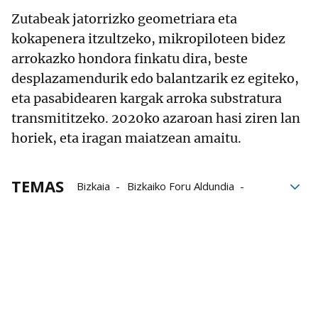
Zutabeak jatorrizko geometriara eta
kokapenera itzultzeko, mikropiloteen bidez
arrokazko hondora finkatu dira, beste
desplazamendurik edo balantzarik ez egiteko,
eta pasabidearen kargak arroka substratura
transmititzeko. 2020ko azaroan hasi ziren lan
horiek, eta iragan maiatzean amaitu.
TEMAS
Bizkaia
Bizkaiko Foru Aldundia
Idioma Euskera
Zubia