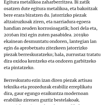
Egitura metalikoa zaharberritzea. Bi zatik
osatzen dute egitura metalikoa, eta bakoitzak
bere erara biratzen du. Jatorrizko piezak
altzairuzkoak ziren, eta narriadura egoera
handian zeuden korrosioagatik; hori dela eta,
2016an itxi egin zuten pasabidea. 2019ko
ekainean desmuntatu ondoren, lantegian lan
egin da aprobetxatu zitezkeen jatorrizko
piezak berreskuratzeko; hala, zurrustaz tratatu
dira oxidoa kentzeko eta ondoren garbitzeko
eta pintatzeko.
Berreskuratu ezin izan diren piezak artisau
teknika eta prozedurak erabiliz erreplikatu
dira, gaur egungo eraikuntza modernoan
erabiliko zirenen guztiz bestelakoak.