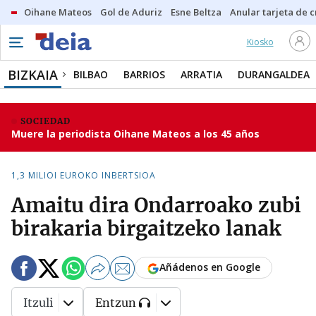
Oihane Mateos
Gol de Aduriz
Esne Beltza
Anular tarjeta de c
Kiosko
BIZKAIA
BILBAO
BARRIOS
ARRATIA
DURANGALDEA
SOCIEDAD
Muere la periodista Oihane Mateos a los 45 años
1,3 MILIOI EUROKO INBERTSIOA
Amaitu dira Ondarroako zubi
birakaria birgaitzeko lanak
Añádenos en Google
Itzuli
Entzun