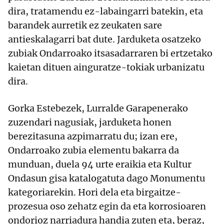
dira, tratamendu ez-labaingarri batekin, eta
barandek aurretik ez zeukaten sare
antieskalagarri bat dute. Jarduketa osatzeko
zubiak Ondarroako itsasadarraren bi ertzetako
kaietan dituen ainguratze-tokiak urbanizatu
dira.
Gorka Estebezek, Lurralde Garapenerako
zuzendari nagusiak, jarduketa honen
berezitasuna azpimarratu du; izan ere,
Ondarroako zubia elementu bakarra da
munduan, duela 94 urte eraikia eta Kultur
Ondasun gisa katalogatuta dago Monumentu
kategoriarekin. Hori dela eta birgaitze-
prozesua oso zehatz egin da eta korrosioaren
ondorioz narriadura handia zuten eta, beraz,