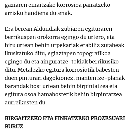
gaziaren emaitzako korrosioa pairatzeko
arrisku handiena dutenak.
Era berean Aldundiak zubiaren egituraren
berrikuspen orokorra egingo du urtero, eta
hiru urtean behin urpekariak erabiliz zutabeak
ikuskatuko ditu, egiaztapen topografikoa
egingo du eta ainguratze-tokiak berrikusiko
ditu. Metalezko egitura korrosiotik babesten
duen pinturari dagokionez, mantentze-planak
barandak bost urtean behin birpintatzea eta
egitura osoa hamabostetik behin birpintatzea
aurreikusten du.
BIRGAITZEKO ETA FINKATZEKO PROZESUARI
BURUZ