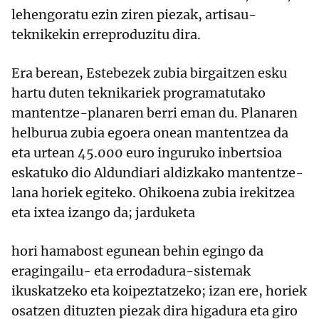
lehengoratu ezin ziren piezak, artisau-
teknikekin erreproduzitu dira.
Era berean, Estebezek zubia birgaitzen esku
hartu duten teknikariek programatutako
mantentze-planaren berri eman du. Planaren
helburua zubia egoera onean mantentzea da
eta urtean 45.000 euro inguruko inbertsioa
eskatuko dio Aldundiari aldizkako mantentze-
lana horiek egiteko. Ohikoena zubia irekitzea
eta ixtea izango da; jarduketa
hori hamabost egunean behin egingo da
eragingailu- eta errodadura-sistemak
ikuskatzeko eta koipeztatzeko; izan ere, horiek
osatzen dituzten piezak dira higadura eta giro