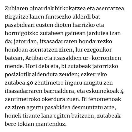
Zubiaren oinarriak birkokatzea eta asentatzea.
Birgaitze lanen funtsezko alderdi bat
pasabideari eusten dioten harrizko eta
hormigoizko zutabeen gainean jardutea izan
da; jatorrian, itsasadarraren hondarrezko
hondoan asentatzen ziren, lur ezegonkor
batean, Artibai eta itsasaldien ur-korronteen
mende. Hori dela eta, bi zutabeak jatorrizko
posiziotik aldenduta zeuden; ezkerreko
zutabea 40 zentimetro inguru mugitu zen
itsasadarraren barrualdera, eta eskuinekoak 4
zentimetroko okerdura zuen. Bi fenomenoak
ez ziren agertu pasabidea desmuntatu arte,
honek tirante lana egiten baitzuen, zutabeak
bere tokian mantenduz.