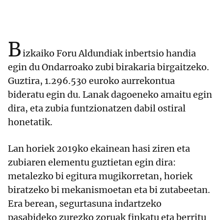
B
izkaiko Foru Aldundiak inbertsio handia
egin du Ondarroako zubi birakaria birgaitzeko.
Guztira, 1.296.530 euroko aurrekontua
bideratu egin du. Lanak dagoeneko amaitu egin
dira, eta zubia funtzionatzen dabil ostiral
honetatik.
Lan horiek 2019ko ekainean hasi ziren eta
zubiaren elementu guztietan egin dira:
metalezko bi egitura mugikorretan, horiek
biratzeko bi mekanismoetan eta bi zutabeetan.
Era berean, segurtasuna indartzeko
pasabideko zurezko zoruak finkatu eta berritu