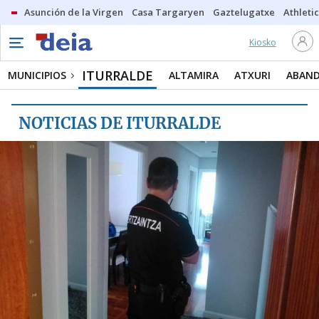
Asunción de la Virgen
Casa Targaryen
Gaztelugatxe
Athletic
Kiosko
MUNICIPIOS
ITURRALDE
ITURRALDE
MUNICIPIOS
ALTAMIRA
ATXURI
ABAN
ALTAMIRA
NOTICIAS DE ITURRALDE
ATXURI
ABANDO
SAN ADRIAN
ARANGOITI
ARABELLA