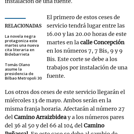
instalación de una fuente.
El primero de estos ceses de
servicio tendrá lugar entre las
RELACIONADAS
16.00 y las 20.00 horas de este
La novela negra
protagoniza este
martes en la
calle Concepción
martes una nueva
cita literaria en
en los números 7, 7 Bis, 9 y 9
Bidebarrieta
Bis. Este corte se debe a los
Tomás Olano
trabajos por instalación de una
asume la
presidencia de
fuente.
Bilbao Metropoli 30
Los otros dos ceses de este servicio llegarán el
miércoles 13 de mayo. Ambos serán en la
misma franja horaria. Afectarán al número 27
del
Camino Arraizbidea
y a los números pares
del 36 al 50 y del 66 al 104 del
Camino
Peñascal
. En este caso se debe al cambio de