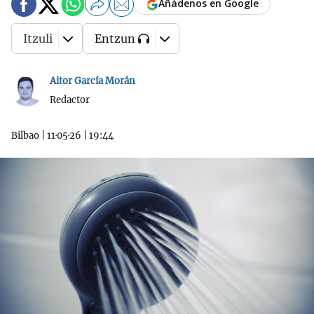
Añádenos en Google
Itzuli
Entzun
Aitor García Morán
Redactor
Bilbao
|
11·05·26
|
19:44