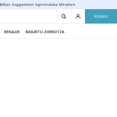
Bilbao
Guggenheim
Agirrezabala
Miradores en Bilbao
Arrese
Sequí
Kiosko
REKALDE
BASURTU-ZORROTZA