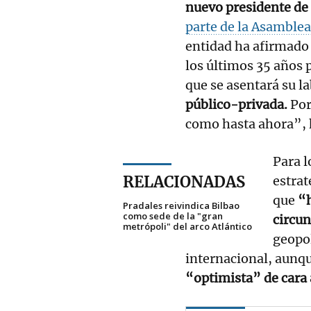
nuevo presidente de
parte de la Asamble
entidad ha afirmado 
los últimos 35 años 
que se asentará su la
público-privada.
Por
como hasta ahora”,
Para l
RELACIONADAS
estrat
que
“h
Pradales reivindica Bilbao
como sede de la "gran
circu
metrópoli" del arco Atlántico
geopol
internacional, aunq
“optimista” de cara 