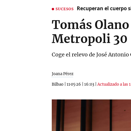
Recuperan el cuerpo si
SUCESOS
Tomás Olano 
Metropoli 30
Coge el relevo de José Antonio 
Joana Pérez
Bilbao
|
11·05·26
|
16:03
|
Actualizado a las 