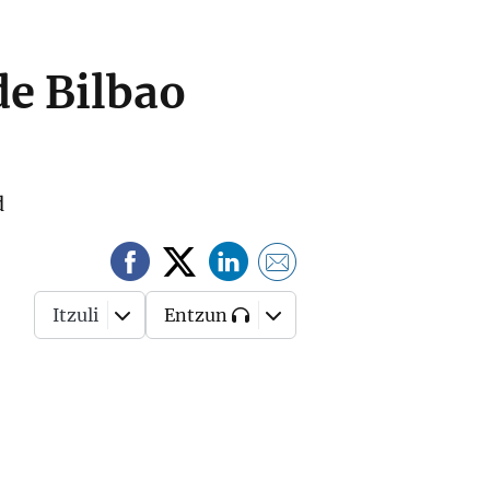
de Bilbao
d
Itzuli
Entzun