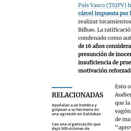
País Vasco (TSJPV) 
cárcel impuesta por 
realizar tocamientos
Bilbao. La ratificaci
condenado como aut
de 16 años considera
presunción de inocenc
insuficiencia de prue
motivación reforzada
Esto o
RELACIONADAS
Audien
que la
Apuñalan a un hombre y
golpean a su hermano en
vagón 
una agresión en Galdakao
de ma
Cae una organización que
“apro
dejó 500 víctimas de