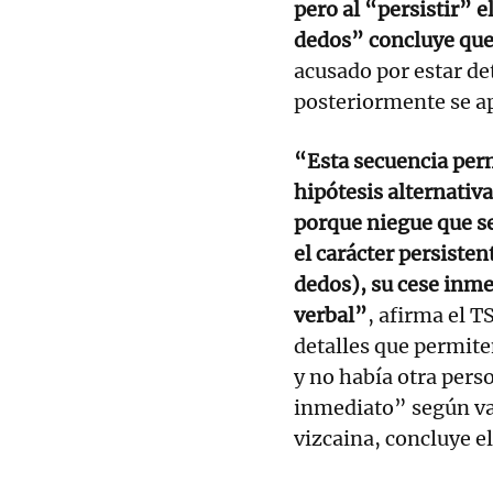
pero al “persistir” 
dedos” concluye que
acusado por estar det
posteriormente se a
“Esta secuencia permi
hipótesis alternativ
porque niegue que se
el carácter persisten
dedos), su cese inmed
verbal”
, afirma el T
detalles que permite
y no había otra perso
inmediato” según va
vizcaina, concluye e