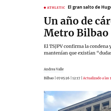
El gran salto de Hug
ATHLETIC
Un año de cá
Metro Bilbao
El TSJPV confirma la condena y 
mantenían que existían “dudas
Andrea Valle
Bilbao
|
07·05·26
|
12:17
|
Actualizado a las 