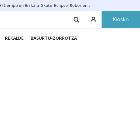
El tiempo en Bizkaia
Skate
Eclipse
Robos en playas
Guardias Osakide
Kiosko
REKALDE
BASURTU-ZORROTZA