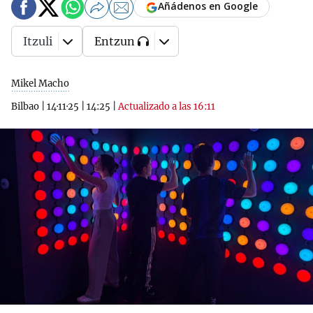
Añádenos en Google
Itzuli
Entzun
Mikel Macho
Bilbao
|
14·11·25
|
14:25
|
Actualizado a las 16:11