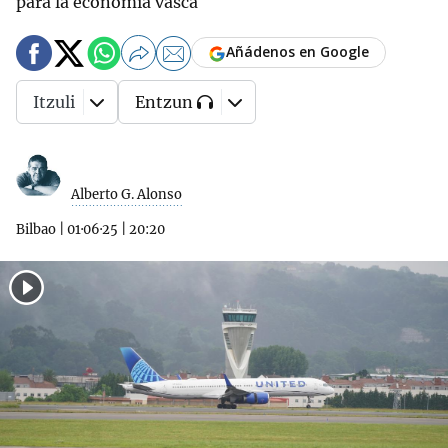
para la economía vasca
Añádenos en Google
Itzuli
Entzun
Alberto G. Alonso
Bilbao
|
01·06·25
|
20:20