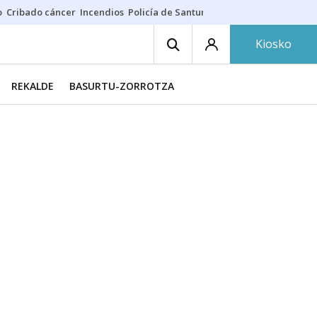
o
Cribado cáncer
Incendios
Policía de Santurtzi
Aeropuerto de Bilba
Kiosko
REKALDE
BASURTU-ZORROTZA