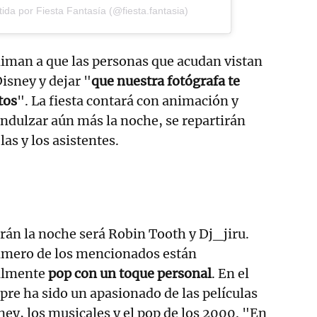
ida por Fiesta Fantasía (@fiesta.fantasia)
niman a que las personas que acudan vistan
isney y dejar "
que nuestra fotógrafa te
tos
". La fiesta contará con animación y
endulzar aún más la noche, se repartirán
las y los asistentes.
án la noche será Robin Tooth y Dj_jiru.
rimero de los mencionados están
almente
pop con un toque personal
. En el
pre ha sido un apasionado de las películas
ey, los musicales y el pop de los 2000. "En