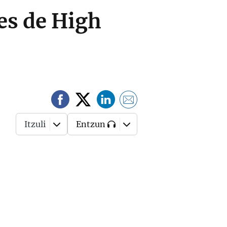
es de High
Itzuli
Entzun