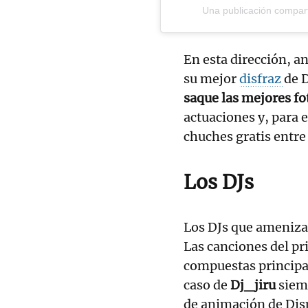
Una publicación compart
En esta dirección, a
su mejor
disfraz
de D
saque las mejores fo
actuaciones y, para 
chuches gratis entre 
Los DJs
Los DJs que amenizar
Las canciones del p
compuestas princip
caso de
Dj_jiru
siem
de animación de Disn