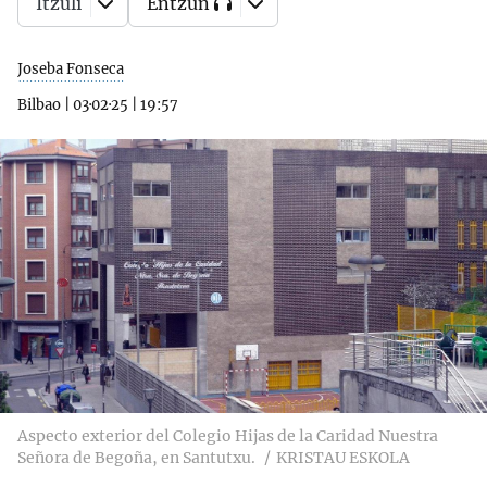
Itzuli
Entzun
Joseba Fonseca
Bilbao
|
03·02·25
|
19:57
Aspecto exterior del Colegio Hijas de la Caridad Nuestra
Señora de Begoña, en Santutxu.
KRISTAU ESKOLA