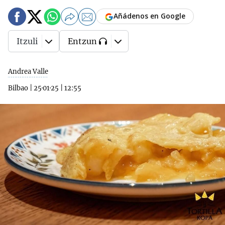
Añádenos en Google
Itzuli
Entzun
Andrea Valle
Bilbao
|
25·01·25
|
12:55