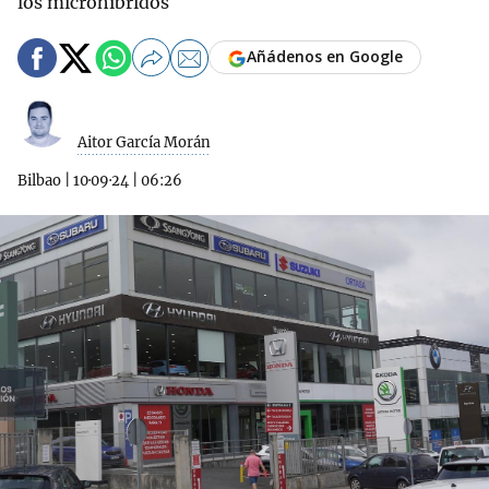
los microhíbridos
Añádenos en Google
Aitor García Morán
Bilbao
|
10·09·24
|
06:26