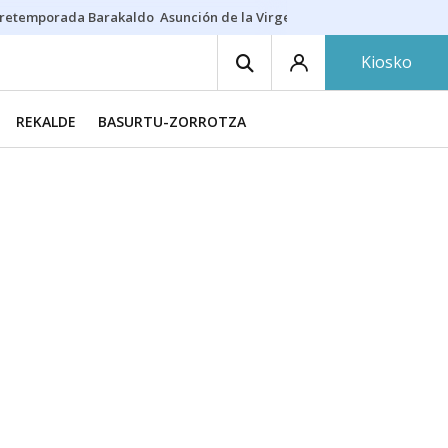
retemporada Barakaldo
Asunción de la Virgen
Casa Targaryen
Gazt
Kiosko
REKALDE
BASURTU-ZORROTZA