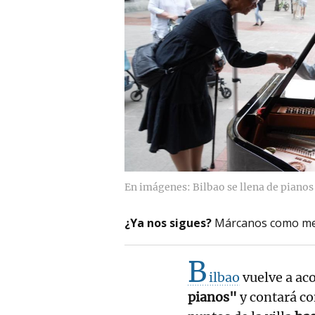
En imágenes: Bilbao se llena de pianos
¿Ya nos sigues?
Márcanos como me
B
ilbao
vuelve a aco
pianos"
y contará c