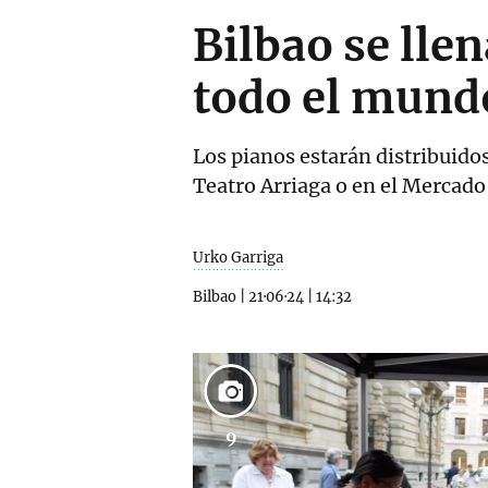
Bilbao se lle
todo el mundo
Los pianos estarán distribuido
Teatro Arriaga o en el Mercado
Urko Garriga
Bilbao
|
21·06·24
|
14:32
9