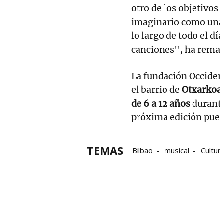
otro de los objetivo
imaginario como una 
lo largo de todo el d
canciones", ha rem
La fundación Occid
el barrio de
Otxarko
de 6 a 12 años
durant
próxima edición pued
TEMAS
Bilbao
musical
Cultu