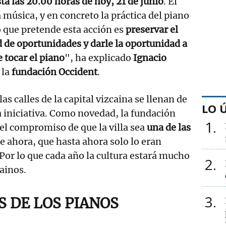
ta las 20.00 horas de hoy, 21 de junio
. El
a música, y en concreto la práctica del piano
 que pretende esta acción es
preservar el
d de oportunidades y darle la oportunidad a
 tocar el piano
", ha explicado
Ignacio
 la
fundación Occident
.
las calles de la capital vizcaina se llenan de
LO 
a iniciativa. Como novedad, la fundación
1
el compromiso de que la villa sea
una de las
de ahora, que hasta ahora solo lo eran
Por lo que cada año la cultura estará mucho
2
bainos.
3
S DE LOS PIANOS