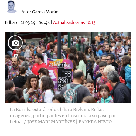
Aitor García Morán
Bilbao
|
21·03·24
|
06:48
|
Actualizado a las 10:13
17
La Korrika estará todo el día a Bizkaia. En las
imágenes, participantes en la carrera a su paso por
Leioa
JOSE MARI MARTÍNEZ | PANKRA NIETO