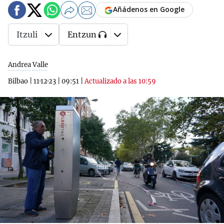
Añádenos en Google
Itzuli
Entzun
Andrea Valle
Bilbao
|
11·12·23
|
09:51
|
Actualizado a las 10:59