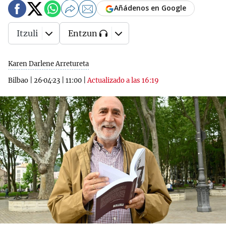
Añádenos en Google
Itzuli
Entzun
Karen Darlene Arretureta
Bilbao
|
26·04·23
|
11:00
|
Actualizado a las 16:19