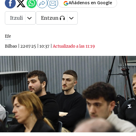
Añádenos en Google
Itzuli
Entzun
Efe
Bilbao
|
22·07·25
|
10:37
|
Actualizado a las 11:19