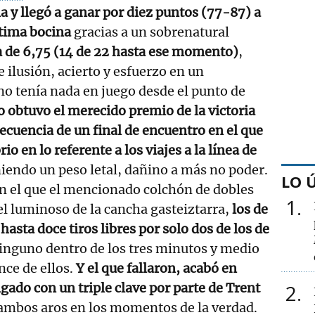
a y llegó a ganar por diez puntos (77-87) a
ltima bocina
gracias a un sobrenatural
ea de 6,75 (14 de 22 hasta ese momento)
,
 ilusión, acierto y esfuerzo en un
no tenía nada en juego desde el punto de
o obtuvo el merecido premio de la victoria
cuencia de un final de encuentro en el que
io en lo referente a los viajes a la línea de
iendo un peso letal, dañino a más no poder.
LO 
 el que el mencionado colchón de dobles
1
l luminoso de la cancha gasteiztarra,
los de
asta doce tiros libres por solo dos de los de
inguno dentro de los tres minutos y medio
nce de ellos.
Y el que fallaron, acabó en
gado con un triple clave por parte de Trent
2
ambos aros en los momentos de la verdad.