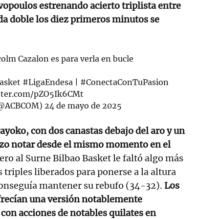
opoulos estrenando acierto triplista entre
ida doble los diez primeros minutos se
colm Cazalon es para verla en bucle
asket
#LigaEndesa
|
#ConectaConTuPasion
itter.com/pZO5Ik6CMt
 (@ACBCOM)
24 de mayo de 2025
gayoko, con dos canastas debajo del aro y un
hizo notar desde el mismo momento en el
ero al Surne Bilbao Basket le faltó algo más
 triples liberados para ponerse a la altura
 conseguía mantener su rebufo (34-32).
Los
recían una versión notablemente
 con acciones de notables quilates en