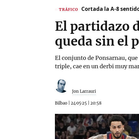
Cortada la A-8 sentid
TRÁFICO
El partidazo 
queda sin el p
El conjunto de Ponsarnau, que g
triple, cae en un derbi muy marc
Jon Larrauri
Bilbao
|
24·05·25
|
20:58