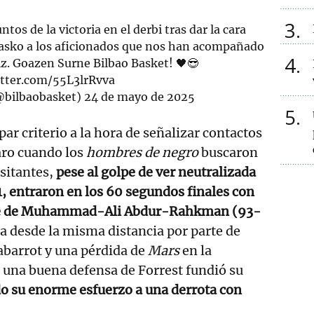
3
os de la victoria en el derbi tras dar la cara
k asko a los aficionados que nos han acompañado
4
z. Goazen Surne Bilbao Basket! 🖤😎
itter.com/55L3lrRvva
@bilbaobasket)
24 de mayo de 2025
5
par criterio a la hora de señalizar contactos
 aro cuando los
hombres de negro
buscaron
isitantes,
pese al golpe de ver neutralizada
1, entraron en los 60 segundos finales con
iple de Muhammad-Ali Abdur-Rahkman (93-
ta desde la misma distancia por parte de
arrot y una pérdida de
Mars
en la
s una buena defensa de Forrest fundió su
o su enorme esfuerzo a una derrota con