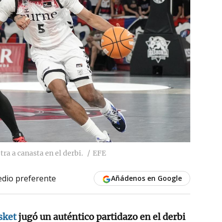
a canasta en el derbi.
EFE
dio preferente
Añádenos en Google
sket
jugó un auténtico partidazo en el derbi