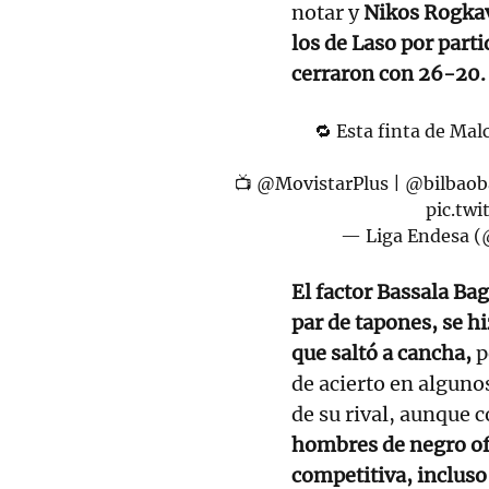
notar y
Nikos Rogkav
los de Laso por part
cerraron con 26-20.
🔁 Esta finta de Mal
📺
@MovistarPlus
|
@bilbaob
pic.tw
— Liga Endesa
El factor Bassala Ba
par de tapones, se 
que saltó a cancha,
p
de acierto en algunos
de su rival, aunque
hombres de negro of
competitiva, incluso