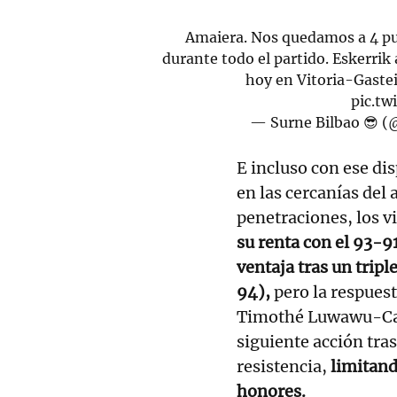
Amaiera. Nos quedamos a 4 punt
durante todo el partido. Eskerri
hoy en Vitoria-Gastei
pic.tw
— Surne Bilbao 😎 (
E incluso con ese dis
en las cercanías del
penetraciones, los v
su renta con el 93-9
ventaja tras un tr
94),
pero la respues
Timothé Luwawu-Cab
siguiente acción tra
resistencia,
limitand
honores.