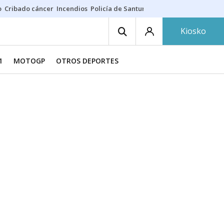
o
Cribado cáncer
Incendios
Policía de Santurtzi
Aeropuerto de Bilba
Kiosko
1
MOTOGP
OTROS DEPORTES