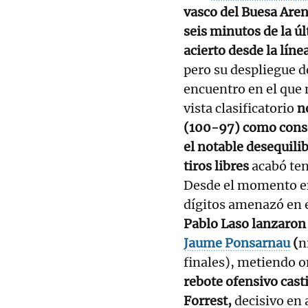
vasco del Buesa Aren
seis minutos de la ú
acierto desde la lín
pero su despliegue de
encuentro en el que 
vista clasificatorio
n
(100-97) como conse
el notable desequilibr
tiros libres
acabó ten
Desde el momento en
dígitos amenazó en e
Pablo Laso lanzaron h
Jaume Ponsarnau
(
n
finales), metiendo o
rebote ofensivo casti
Forrest,
decisivo en 