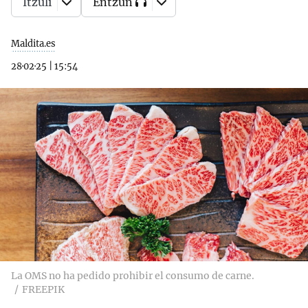
Itzuli
Entzun
Maldita.es
28·02·25
|
15:54
La OMS no ha pedido prohibir el consumo de carne.
FREEPIK