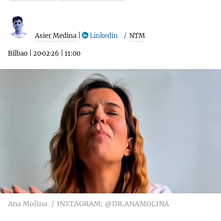
Asier Medina
|
Linkedin
NTM
Bilbao
|
20·02·26
|
11:00
Ana Molina
INSTAGRAM: @DR.ANAMOLINA