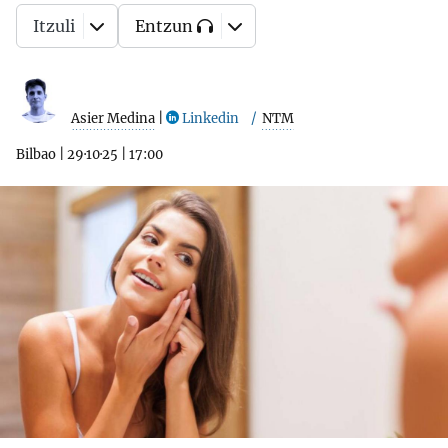
Itzuli
Entzun
Asier Medina
|
Linkedin
NTM
Bilbao
|
29·10·25
|
17:00