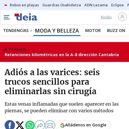
Robos en playas
Guardias Osakidetza
ADN Lezama
Eclipse
Kiosko
MODA Y BELLEZA
TENDENCIAS
MOTOR
BUZZ ON
TRÁFICO
Retenciones kilométricas en la A-8 dirección Cantabria
Adiós a las varices: seis
trucos sencillos para
eliminarlas sin cirugía
Estas venas inflamadas que suelen aparecer en las
piernas, se pueden eliminar con varios métodos
Añádenos en Google