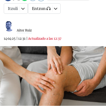
Itzuli
Entzun
Aitor Ruiz
14·04·25
|
12:31
|
Actualizado a las 12:37