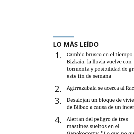
LO MÁS LEÍDO
1
Cambio brusco en el tiempo
Bizkaia: la lluvia vuelve con
tormenta y posibilidad de g
este fin de semana
2
Agirrezabala se acerca al Ra
3
Desalojan un bloque de vivi
de Bilbao a causa de un ince
4
Alertan del peligro de tres
mastines sueltos en el
Ganekogorta: "Lo que no qu