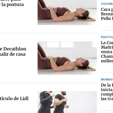
 la postura
CICLISM
Cara 
Brenn
Pello 
POLÍTIC
La Co
Madri
de Decathlon
venta 
alir de casa
Chamb
millo
MUNDO
De la 
inici
rompi
tículo de Lidl
las tr