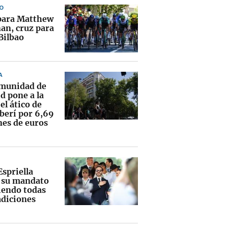
O
para Matthew
an, cruz para
Bilbao
A
munidad de
d pone a la
el ático de
erí por 6,69
nes de euros
Espriella
a su mandato
endo todas
adiciones