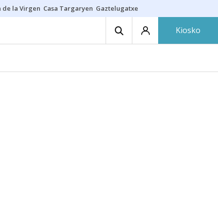
 de la Virgen
Casa Targaryen
Gaztelugatxe
Athletic
Aste Nagusia
C
Kiosko