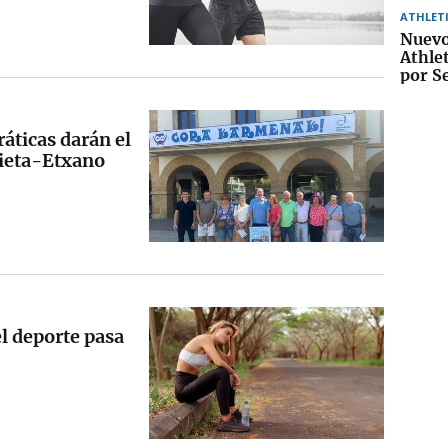
ATHLET
Nuevo
Athle
por S
áticas darán el
ieta-Etxano
l deporte pasa