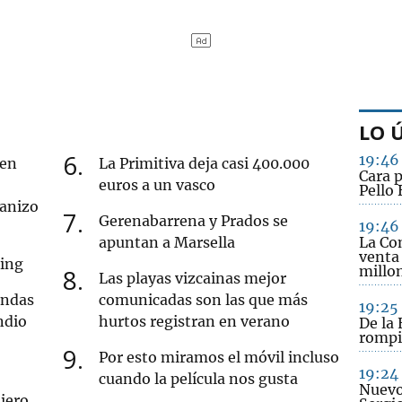
LO 
6
19:46
 en
La Primitiva deja casi 400.000
Cara 
euros a un vasco
Pello 
ranizo
7
Gerenabarrena y Prados se
19:46
apuntan a Marsella
La Co
venta
cing
millo
8
Las playas vizcainas mejor
endas
comunicadas son las que más
19:25
ndio
hurtos registran en verano
De la 
rompi
9
Por esto miramos el móvil incluso
19:24
cuando la película nos gusta
Nuevo 
iero