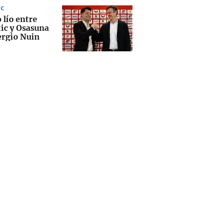
IC
 lío entre
tic y Osasuna
ergio Nuin