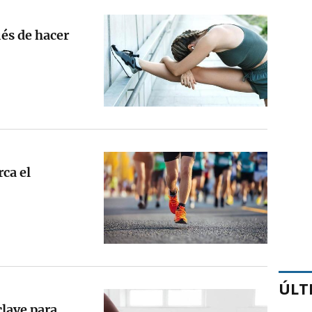
ués de hacer
rca el
ÚLT
clave para