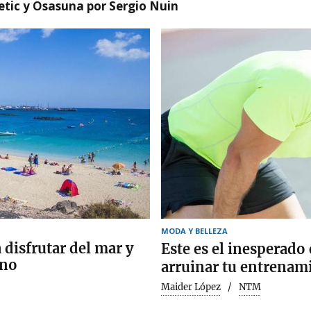
etic y Osasuna por Sergio Nuin
MODA Y BELLEZA
 disfrutar del mar y
Este es el inesperad
ano
arruinar tu entrenam
Maider López
NTM