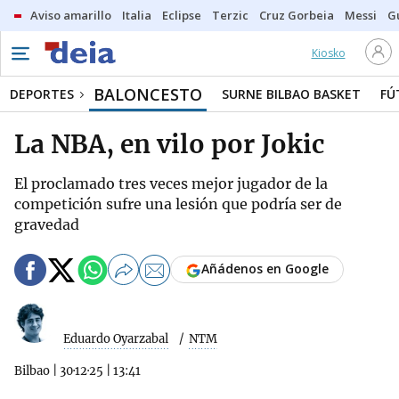
Aviso amarillo
Italia
Eclipse
Terzic
Cruz Gorbeia
Messi
G
Kiosko
BALONCESTO
DEPORTES
SURNE BILBAO BASKET
FÚ
La NBA, en vilo por Jokic
El proclamado tres veces mejor jugador de la
competición sufre una lesión que podría ser de
gravedad
Añádenos en Google
Eduardo Oyarzabal
NTM
Bilbao
|
30·12·25
|
13:41