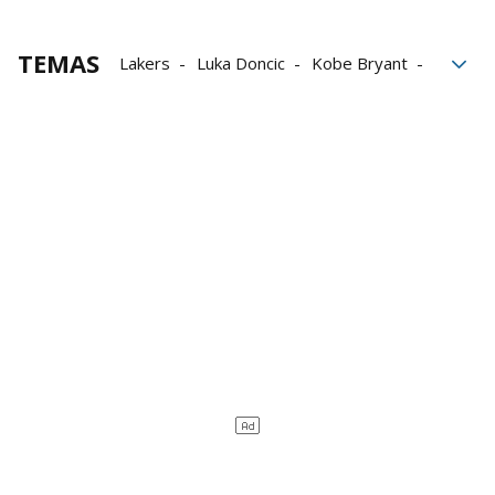
TEMAS
Lakers
Luka Doncic
Kobe Bryant
NBA
Golden State Warriors