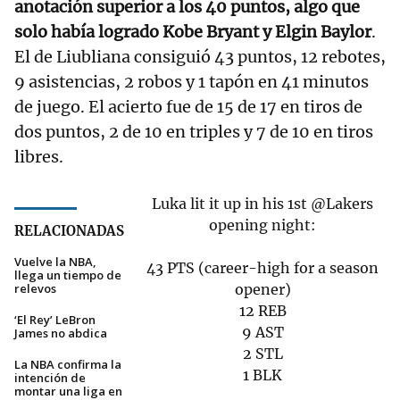
anotación superior a los 40 puntos, algo que
solo había logrado Kobe Bryant y Elgin Baylor
.
El de Liubliana consiguió 43 puntos, 12 rebotes,
9 asistencias, 2 robos y 1 tapón en 41 minutos
de juego. El acierto fue de 15 de 17 en tiros de
dos puntos, 2 de 10 en triples y 7 de 10 en tiros
libres.
Luka lit it up in his 1st
@Lakers
opening night:
RELACIONADAS
Vuelve la NBA,
43 PTS (career-high for a season
llega un tiempo de
relevos
opener)
12 REB
‘El Rey’ LeBron
9 AST
James no abdica
2 STL
La NBA confirma la
1 BLK
intención de
montar una liga en