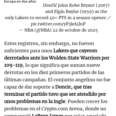
Europa en dos años
Dončić joins Kobe Bryant (2007)
and Elgin Baylor (1959) as the
only Lakers to record 40+ PTS in a season opener 🪄
pic.twitter.com/yP3lef4lnP
— NBA (@NBA)
22 de octubre de 2025
Estos registros, sin embargo, no fueron
suficientes para unos
Lakers que cayeron
derrotados ante los Wolden State Warriors por
109-119
, lo que significa que suman nueve
derrotas en los diez primeros partidos de las
últimas campañas. El conjunto angelino no fue
capaz de dar soporte a
Doncic, que tras
terminar el partido tuvo que ser atendido por
unos problemas en la ingle
. Pueden crecer los
problemas en el Crypto.com Arena, donde no
compareció
LeBron James
por estar aquejado