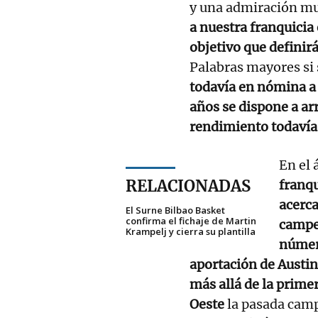
y una admiración mut
a nuestra franquicia
objetivo que definir
Palabras mayores si 
todavía en nómina 
años se dispone a ar
rendimiento todavía 
En el 
RELACIONADAS
franqu
acerca
El Surne Bilbao Basket
confirma el fichaje de Martin
campe
Krampelj y cierra su plantilla
númer
aportación de Austin
más allá de la prime
Oeste
la pasada cam