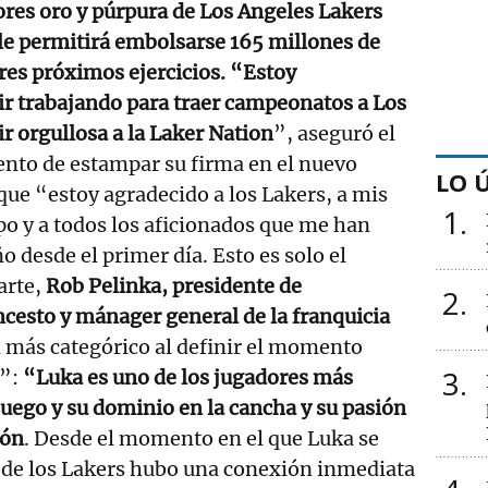
lores oro y púrpura de Los Angeles Lakers
le permitirá embolsarse 165 millones de
tres próximos ejercicios. “Estoy
r trabajando para traer campeonatos a Los
ir orgullosa a la Laker Nation
”, aseguró el
nto de estampar su firma en el nuevo
LO 
ue “estoy agradecido a los Lakers, a mis
1
o y a todos los aficionados que me han
 desde el primer día. Esto es solo el
arte,
Rob Pelinka, presidente de
2
cesto y mánager general de la franquicia
n más categórico al definir el momento
3
”:
“Luka es uno de los jugadores más
juego y su dominio en la cancha y su pasión
ión
. Desde el momento en el que Luka se
r de los Lakers hubo una conexión inmediata