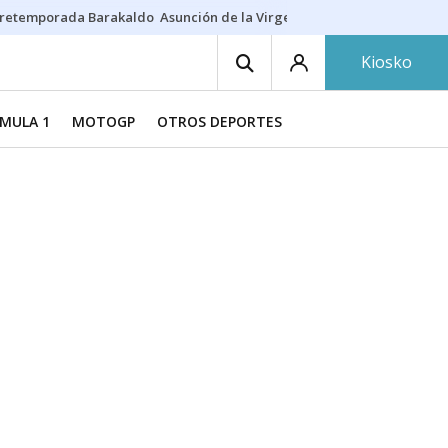
retemporada Barakaldo
Asunción de la Virgen
Casa Targaryen
Gazt
Kiosko
MULA 1
MOTOGP
OTROS DEPORTES