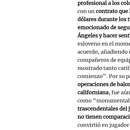
profesional a los co
con un
contrato que 
dólares durante los 
emocionado de segui
Ángeles y hacer sent
esloveno en el mome
acuerdo, añadiendo q
compañeros de equip
mostrado tanto cariño
comienzo”. Por su p
operaciones de balon
californiana
, fue aú
como “monumental
trascendentales del 
no tienen comparac
convirtió en jugado