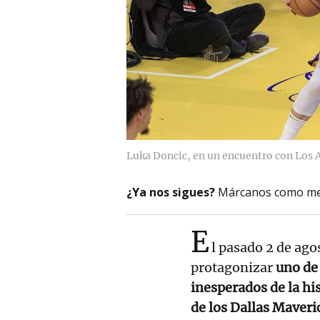
Luka Doncic, en un encuentro con Los 
¿Ya nos sigues?
Márcanos como me
E
l pasado 2 de ago
protagonizar
uno de
inesperados de la his
de los Dallas Maveri