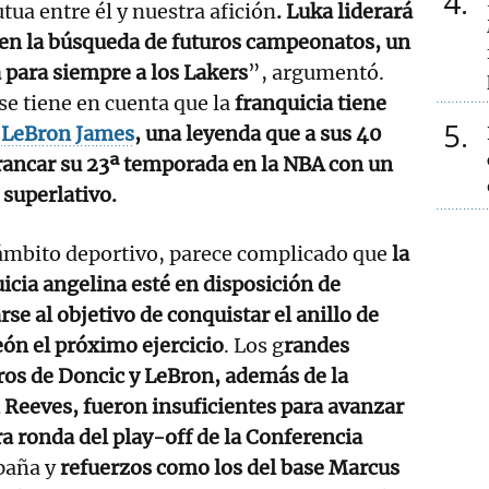
4
ua entre él y nuestra afición
. Luka liderará
 en la búsqueda de futuros campeonatos, un
á para siempre a los Lakers
”, argumentó.
se tiene en cuenta que la
franquicia tiene
5
a
LeBron James
, una leyenda que a sus 40
rancar su 23ª temporada en la NBA con un
superlativo.
ámbito deportivo, parece complicado que
la
icia angelina esté en disposición de
rse al objetivo de conquistar el anillo de
ón el próximo ejercicio
. Los g
randes
os de Doncic y LeBron, además de la
 Reeves, fueron insuficientes para avanzar
ra ronda del play-off de la Conferencia
paña y
refuerzos como los del base Marcus