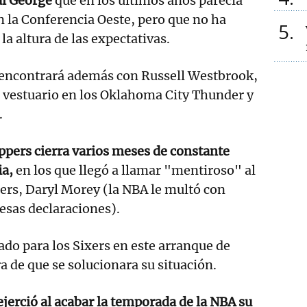
ul George
que en los últimos años parecía
 la Conferencia Oeste, pero que no ha
5
la altura de las expectativas.
eencontrará además con Russell Westbrook,
 vestuario en los Oklahoma City Thunder y
.
ippers cierra varios meses de constante
ia,
en los que llegó a llamar "mentiroso" al
xers, Daryl Morey (la NBA le multó con
esas declaraciones).
do para los Sixers en este arranque de
a de que se solucionara su situación.
jerció al acabar la temporada de la NBA su