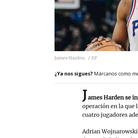
James Harden.
EP
¿Ya nos sigues?
Márcanos como me
J
ames Harden se in
operación en la que 
cuatro jugadores ade
Adrian Wojnarowski,