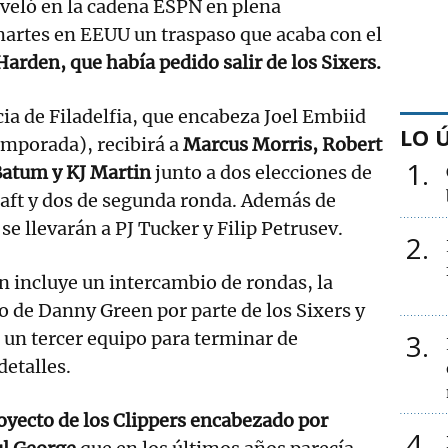
esveló en la cadena ESPN en plena
artes en EEUU un traspaso que acaba con el
Harden, que había pedido salir de los Sixers.
cia de Filadelfia, que encabeza Joel Embiid
LO 
emporada), recibirá a
Marcus Morris, Robert
1
Batum y KJ Martin
junto a dos elecciones de
raft y dos de segunda ronda. Además de
se llevarán a PJ Tucker y Filip Petrusev.
2
 incluye un intercambio de rondas, la
to de Danny Green por parte de los Sixers y
e un tercer equipo para terminar de
3
detalles.
oyecto de los Clippers encabezado por
4