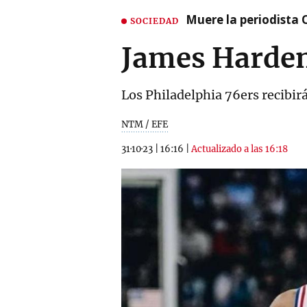
Muere la periodista 
SOCIEDAD
James Harden 
Los Philadelphia 76ers recibirá
NTM / EFE
31·10·23
|
16:16
|
Actualizado a las 16:18