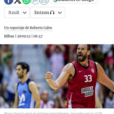
Itzuli
Entzun
Un reportaje de Roberto Calvo
Bilbao
|
28·09·22
|
06:47
Marc Gasol será el primer presidente-jugador en la ACB.