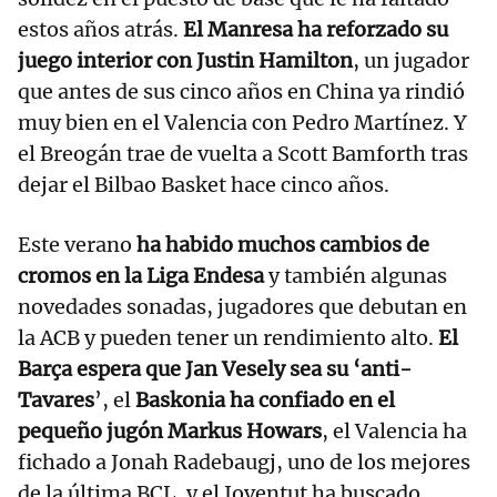
estos años atrás.
El Manresa ha reforzado su
juego interior con Justin Hamilton
, un jugador
que antes de sus cinco años en China ya rindió
muy bien en el Valencia con Pedro Martínez. Y
el Breogán trae de vuelta a Scott Bamforth tras
dejar el Bilbao Basket hace cinco años.
Este verano
ha habido muchos cambios de
cromos en la Liga Endesa
y también algunas
novedades sonadas, jugadores que debutan en
la ACB y pueden tener un rendimiento alto.
El
Barça espera que Jan Vesely sea su ‘anti-
Tavares
’, el
Baskonia ha confiado en el
pequeño jugón Markus Howars
, el Valencia ha
fichado a Jonah Radebaugj, uno de los mejores
de la última BCL, y el Joventut ha buscado