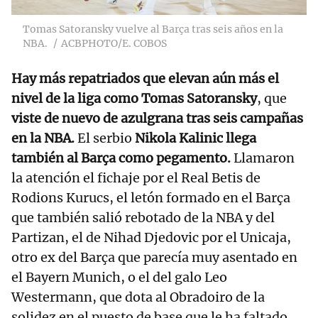
Tomas Satoransky vuelve al Barça tras seis años en la
NBA.
ACBPHOTO/E. COBOS
Hay más repatriados que elevan aún más el
nivel de la liga como Tomas Satoransky
, que
viste de nuevo de azulgrana tras seis campañas
en la NBA.
El serbio
Nikola Kalinic llega
también al Barça como pegamento.
Llamaron
la atención el fichaje por el Real Betis de
Rodions Kurucs, el letón formado en el Barça
que también salió rebotado de la NBA y del
Partizan, el de Nihad Djedovic por el Unicaja,
otro ex del Barça que parecía muy asentado en
el Bayern Munich, o el del galo Leo
Westermann, que dota al Obradoiro de la
solidez en el puesto de base que le ha faltado