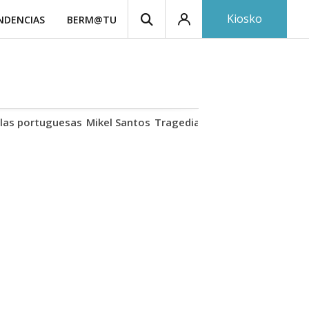
Kiosko
NDENCIAS
BERM@TU
las portuguesas
Mikel Santos
Tragedia Biescas
Cuerpo ría
I