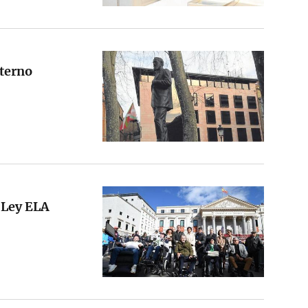
nterno
a Ley ELA