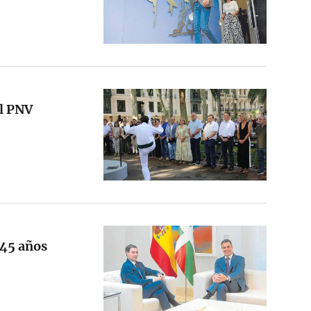
el PNV
 45 años