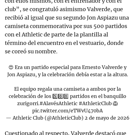
con ellos mismos, con el entrenador y con el
club”, se congratuló asimismo Valverde, que
recibió al igual que su segundo Jon Aspiazu una
camiseta conmemorativa por sus 500 partidos
con el Athletic de parte de la plantilla al
término del encuentro en el vestuario, donde
se coreó su nombre.
😍 Era un partido especial para Ernesto Valverde y
Jon Aspiazu, y la celebración debía estar a la altura.
El equipo regala una camiseta a ambos por la
celebración de los 5️⃣0️⃣0️⃣ partidos en el banquillo
zurigorri.
#AlavésAthletic
#AthleticClub
🦁
pic.twitter.com/eTWvU470bA
— Athletic Club (@AthleticClub)
2 de mayo de 2026
Cuestionado al respecto, Valverde destacó que