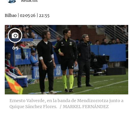
Redactor
Bilbao
|
02·05·26
|
22:55
65
Ernesto Valverde, en la banda de Mendizorrotza junto a
Quique Sánchez Flores.
MARKEL FERNÁNDEZ