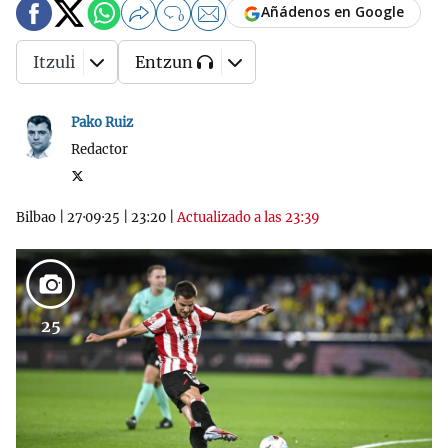
Añádenos en Google
0
Itzuli
Entzun
Pako Ruiz
Redactor
Bilbao
|
27·09·25
|
23:20
|
Actualizado a las 23:39
25