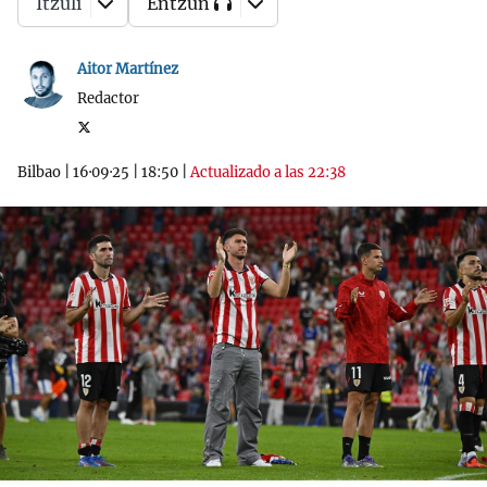
Itzuli
Entzun
Aitor Martínez
Redactor
Bilbao
|
16·09·25
|
18:50
|
Actualizado a las 22:38