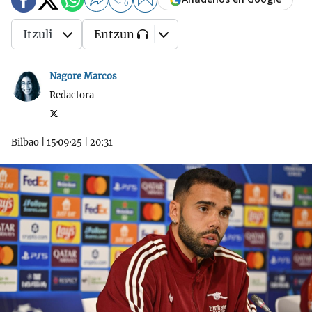
0
Itzuli
Entzun
Nagore Marcos
Redactora
Bilbao
|
15·09·25
|
20:31