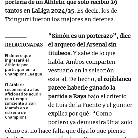
portería de un Athletic que solo recibió 29
tantos en LaLiga 2024/25.
Es decir, los de
Txingurri fueron los mejores en defensa.
“Simón es un porterazo”, dice
el arquero del Arsenal sin
RELACIONADAS
titubeos.
Y sabe de lo que
El dinero que
ingresará el
habla. Ambos comparten
Athletic por
participar en la
vestuario en la selección
Champions League
estatal. De hecho,
el rojiblanco
El Athletic
parece haberle ganado la
recomienda a los
aficionados acudir
partida a Raya
bajo el criterio
con tiempo
suficiente a San
de Luis de la Fuente y el gunner
Mamés en el
estreno de
explica por qué: “Como
Champions
portero ya demuestra Unai solo
cómo es, no hace falta que diga lo que pienso