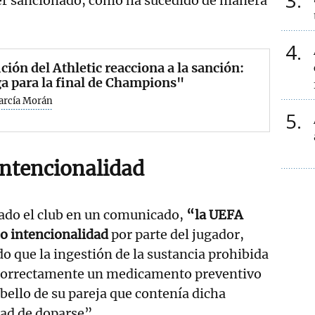
3
ser sancionado, como ha sucedido de manera
4
ición del Athletic reacciona a la sanción:
a para la final de Champions"
García Morán
5
intencionalidad
ado el club en un comunicado,
“la UEFA
o intencionalidad
por parte del jugador,
 que la ingestión de la sustancia prohibida
ncorrectamente un medicamento preventivo
abello de su pareja que contenía dicha
tad de doparse”.