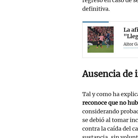
regreso en caso de 
definitiva.
La af
"Lleg
Aitor 
Ausencia de 
Tal y como ha explic
reconoce que no hub
considerando probado
se debió al tomar i
contra la caída del c
sustancia, sin volun