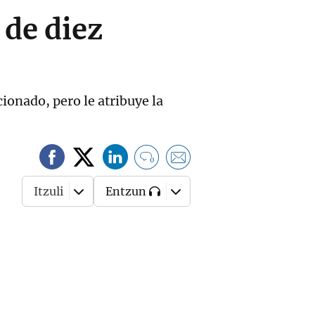
 de diez
onado, pero le atribuye la
0
Itzuli
Entzun