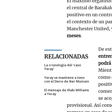
El máximo organismo
el central de Baraka
positivo en un contr
el contexto de un pa
Manchester United, y
meses
.
De es
RELACIONADAS
entren
podrá 
La cronología del 'caso
Yeray'
Mient
como d
Yeray se mantiene a tono
con el Derio de Iker Muniain
positi
El mensaje de Iñaki Williams
comenz
a Yeray
se aco
provisional. Así com