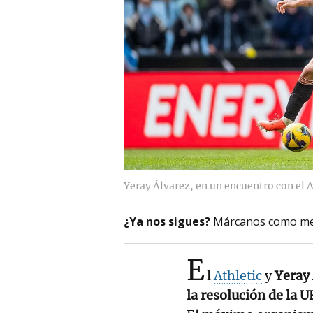
Yeray Álvarez, en un encuentro con el A
¿Ya nos sigues?
Márcanos como me
E
l
Athletic
y
Yeray 
la resolución de la U