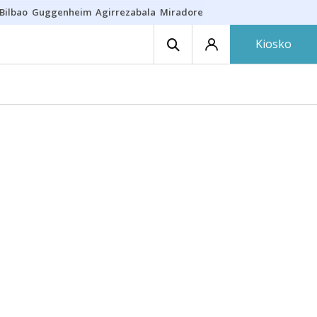
Bilbao
Guggenheim
Agirrezabala
Miradores en Bilbao
Arrese
Sequí
Kiosko