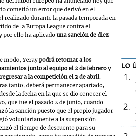
 del fútbol europeo ha anunciado hoy que
ldo cometió un error que derivó en el
ol realizado durante la pasada temporada en
rtido de la Europa League contra el
 por ello ha aplicado
una sanción de diez
te modo, Yeray
podrá retornar a los
LO 
amientos junto al equipo el 2 de febrero y
1
regresar a la competición el 2 de abril
.
ras tanto, deberá permanecer apartado,
esde la fecha en la que se dio conocer el
vo, que fue el pasado 2 de junio, cuando
2
ó la sanción puesto que el propio jugador
gió voluntariamente a la suspensión
enzó el tiempo de descuento para su