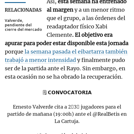
Así,
esta semana ha entrenado
al margen
y a un menor ritmo
RELACIONADAS
que el grupo, a las órdenes del
Valverde,
pendiente del
readaptador físico Xabi
cierre del mercado
Clemente
. El objetivo era
apurar para poder estar disponible esta jornada
porque
la semana pasada el eibartarra también
trabajó a menor intensidad
y finalmente pudo
ser de la partida ante el Rayo. Sin embargo, en
esta ocasión no se ha obrado la recuperación.
🗒 𝗖𝗢𝗡𝗩𝗢𝗖𝗔𝗧𝗢𝗥𝗜𝗔
Ernesto Valverde cita a 2⃣3⃣ jugadores para el
partido de mañana (19:00h) ante el
@RealBetis
en
La Cartuja.