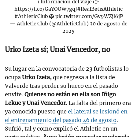
ℹ️ Información del viaje 👉
https://t.co/GaYOOW7gqJ
#RealBetisAthletic
#AthleticClub
🦁
pic.twitter.com/Gv9WZjl6jP
— Athletic Club (@AthleticClub)
30 de agosto de
2025
Urko Izeta sí; Unai Vencedor, no
Su lugar en la convocatoria de 23 futbolistas lo
ocupa
Urko Izeta,
que regresa a la lista de
Valverde tras perder su hueco en el pasado
envite.
Quienes no están en ella son Iñigo
Lekue y Unai Vencedor.
La falta del primero era
ya conocida puesto que
el lateral se lesionó en
el entrenamiento del pasado 26 de agosto
.
Sufrió, tal y como explicó el Athletic en un