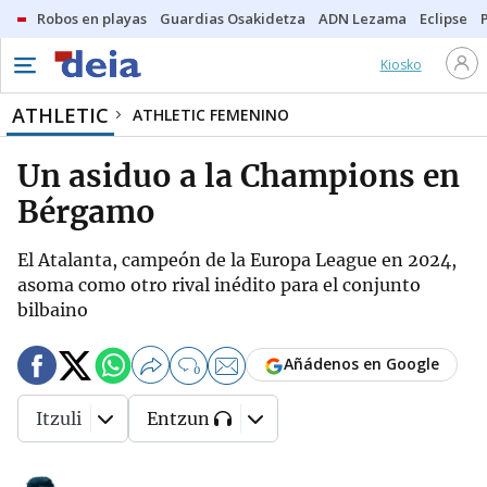
Robos en playas
Guardias Osakidetza
ADN Lezama
Eclipse
Kiosko
ATHLETIC
ATHLETIC FEMENINO
Un asiduo a la Champions en
Bérgamo
El Atalanta, campeón de la Europa League en 2024,
asoma como otro rival inédito para el conjunto
bilbaino
Añádenos en Google
0
Itzuli
Entzun