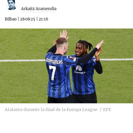
Arkaitz Aramendia
Bilbao
|
28·08·25
|
21:16
Atalanta durante la final de la Europa League
EFE