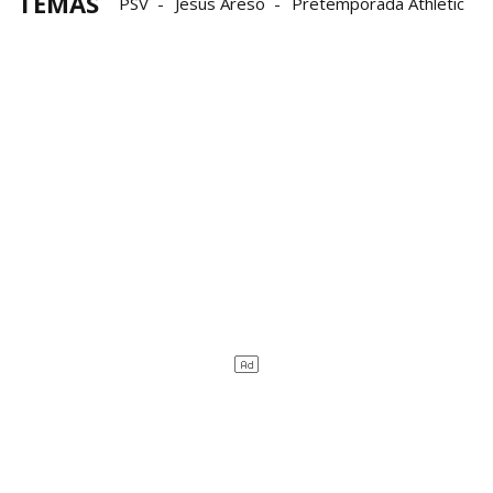
TEMAS
PSV
Jesús Areso
Pretemporada Athletic