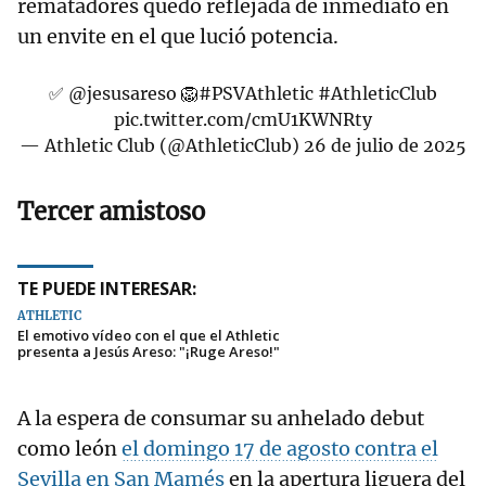
rematadores quedó reflejada de inmediato en
un envite en el que lució potencia.
✅
@jesusareso
🦁
#PSVAthletic
#AthleticClub
pic.twitter.com/cmU1KWNRty
— Athletic Club (@AthleticClub)
26 de julio de 2025
Tercer amistoso
TE PUEDE INTERESAR:
ATHLETIC
El emotivo vídeo con el que el Athletic
presenta a Jesús Areso: "¡Ruge Areso!"
A la espera de consumar su anhelado debut
como león
el domingo 17 de agosto contra el
Sevilla en San Mamés
en la apertura liguera del