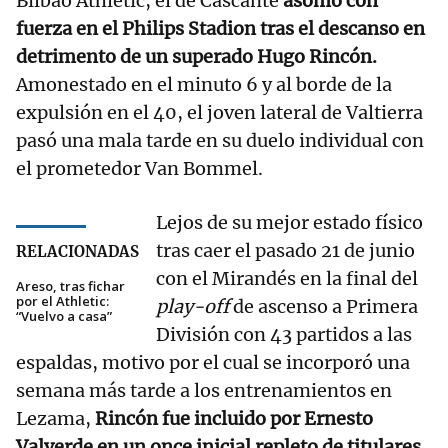
Bilbao Athletic, el de Cascante
asomó con
fuerza en el Philips Stadion tras el descanso en
detrimento de un superado Hugo Rincón.
Amonestado en el minuto 6 y al borde de la
expulsión en el 40, el joven lateral de Valtierra
pasó una mala tarde en su duelo individual con
el prometedor Van Bommel.
Lejos de su mejor estado físico
tras caer el pasado 21 de junio
RELACIONADAS
con el Mirandés en la final del
Areso, tras fichar
por el Athletic:
play-off
de ascenso a Primera
“Vuelvo a casa”
División con 43 partidos a las
espaldas, motivo por el cual se incorporó una
semana más tarde a los entrenamientos en
Lezama,
Rincón fue incluido por Ernesto
Valverde en un once inicial repleto de titulares