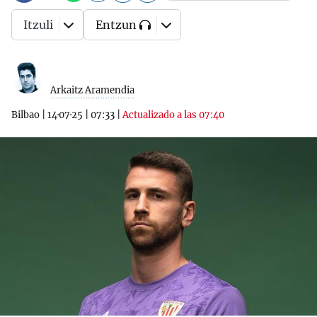
Itzuli
Entzun
Arkaitz Aramendia
Bilbao
|
14·07·25
|
07:33
|
Actualizado a las 07:40