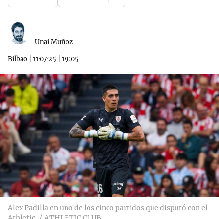
Unai Muñoz
Bilbao
|
11·07·25
|
19:05
Alex Padilla en uno de los cinco partidos que disputó con el
Athletic
ATHLETIC CLUB