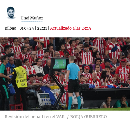
Unai Muñoz
Bilbao
|
01·05·25
|
22:21
|
Actualizado a las 23:15
Revisión del penalti en el VAR
BORJA GUERRERO