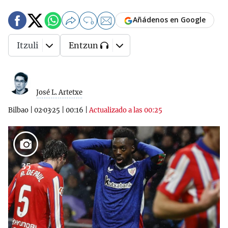
Añádenos en Google
0
Itzuli
Entzun
José L. Artetxe
Bilbao
|
02·03·25
|
00:16
|
Actualizado a las 00:25
35