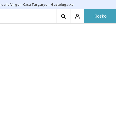
 de la Virgen
Casa Targaryen
Gaztelugatxe
Athletic
Aste Nagusia
C
Kiosko