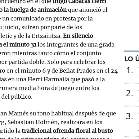
encuentro en el que
Iñigo Cabacas Herri
o la huelga de animación
que anunció el
e un comunicado en protesta por la
 juicio, sufren por parte de los
etic y de la Ertzaintza.
En silencio
 el minuto 31
los integrantes de una grada
eron mientras tanto cómo el conjunto
LO 
or partida doble. Solo para celebrar los
1
o en el minuto 6 y de Beñat Prados en el 24
as en una Herri Harmaila que pasó a la
rimera media hora de juego entre los
2
 del público.
an Mamés su tono habitual después de que
3
org, Sebastian Holmén, realizara en los
rtido la
tradicional ofrenda floral al busto