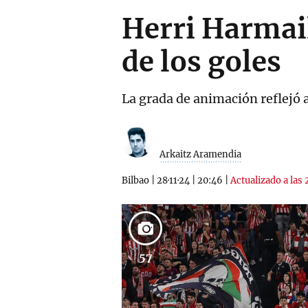
Herri Harmail
de los goles
La grada de animación reflejó 
Arkaitz Aramendia
Bilbao
|
28·11·24
|
20:46
|
Actualizado a las
57