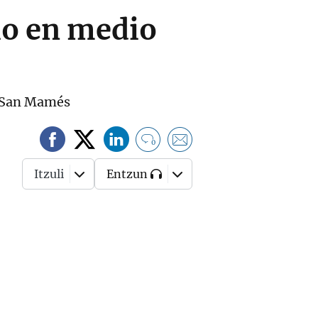
io en medio
 a San Mamés
0
Itzuli
Entzun