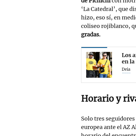
de Pichichi
con motiv
‘La Catedral’, que di
hizo, eso sí, en medi
coliseo rojiblanco, 
gradas.
Los a
en la
Deia
Horario y riv
Solo tres seguidores 
europea ante el AZ A
horario del encuentro