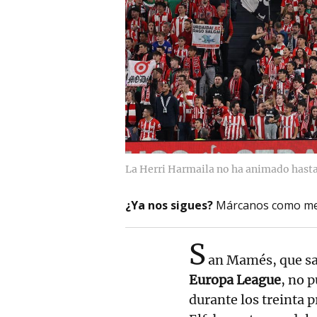
La Herri Harmaila no ha animado hasta 
¿Ya nos sigues?
Márcanos como me
S
an Mamés, que s
Europa League
, no 
durante los treinta 