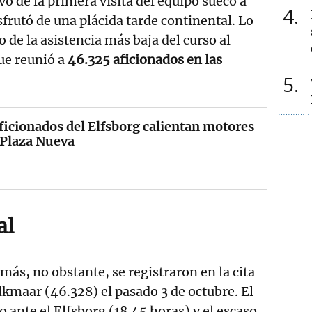
o de la primera visita del equipo sueco a
4
sfrutó de una plácida tarde continental. Lo
o de la asistencia más baja del curso al
que reunió a
46.325 aficionados en las
5
ficionados del Elfsborg calientan motores
 Plaza Nueva
al
más, no obstante, se registraron en la cita
lkmaar (46.328) el pasado 3 de octubre. El
 ante el Elfsborg (18.45 horas) y el escaso