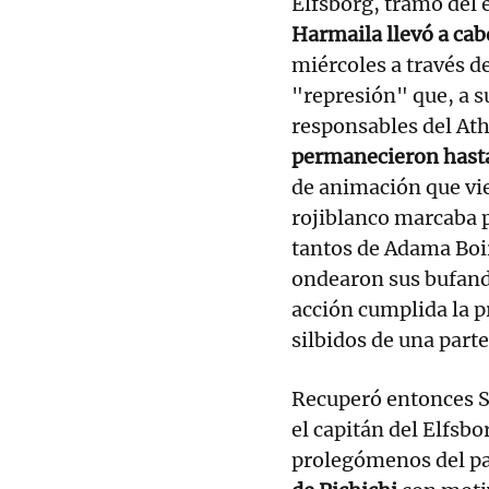
Elfsborg, tramo del 
Harmaila llevó a cab
miércoles a través d
"represión" que, a su
responsables del Athl
permanecieron hasta
de animación que vi
rojiblanco marcaba p
tantos de Adama Boir
ondearon sus bufand
acción cumplida la p
silbidos de una parte
Recuperó entonces S
el capitán del Elfsb
prolegómenos del pa