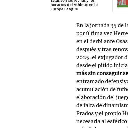
Estas son las fechas y los
horarios del Athletic en la
Europa League
En la jornada 35 de l
por última vez Herre
en el derbi ante Osa
después y tras renov
2025, el exjugador d
desde el pitido inici
más sin conseguir se
entramado defensivo 
acumulación de futbo
elaboración del jueg
de falta de dinamism
Prados y el propio H
necesaria al esférico