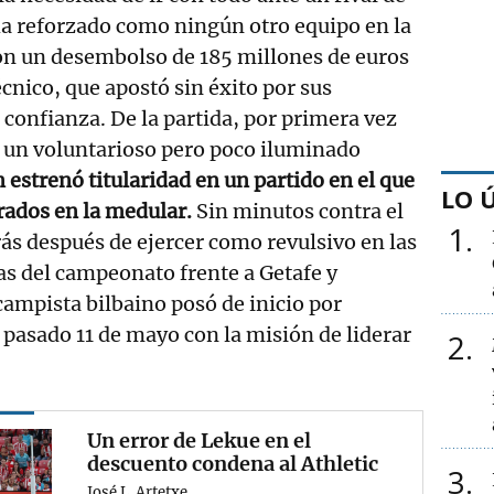
ha reforzado como ningún otro equipo en la
on un desembolso de 185 millones de euros
técnico, que apostó sin éxito por sus
onfianza. De la partida, por primera vez
e un voluntarioso pero poco iluminado
 estrenó titularidad en un partido en el que
LO 
ados en la medular.
Sin minutos contra el
1
rás después de ejercer como revulsivo en las
s del campeonato frente a Getafe y
campista bilbaino posó de inicio por
 pasado 11 de mayo con la misión de liderar
2
Un error de Lekue en el
descuento condena al Athletic
3
José L. Artetxe