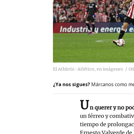
El Athletic-Atlético, en imágenes
OS
¿Ya nos sigues?
Márcanos como me
U
n querer y no po
un férreo y combativo
tiempo de prolongaci
Ernesto Valverde de l