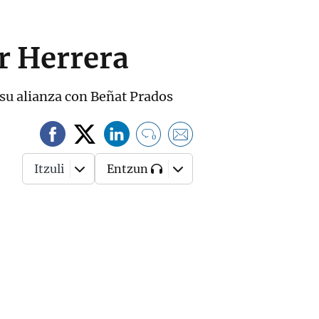
er Herrera
n su alianza con Beñat Prados
0
Itzuli
Entzun