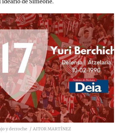
l ideario de Simeone.
ajo y derroche
AITOR MARTÍNEZ