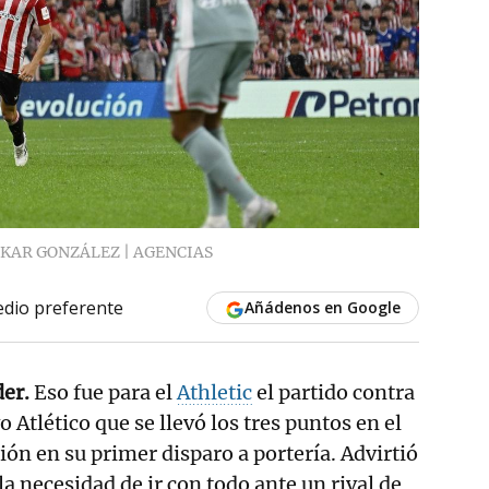
KAR GONZÁLEZ | AGENCIAS
dio preferente
Añádenos en Google
der.
Eso fue para el
Athletic
el partido contra
 Atlético que se llevó los tres puntos en el
ón en su primer disparo a portería. Advirtió
a necesidad de ir con todo ante un rival de