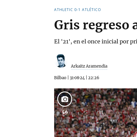
ATHLETIC 0-1 ATLÉTICO
Gris regreso 
El '21', en el once inicial por 
Arkaitz Aramendia
Bilbao
|
31·08·24
|
22:26
56