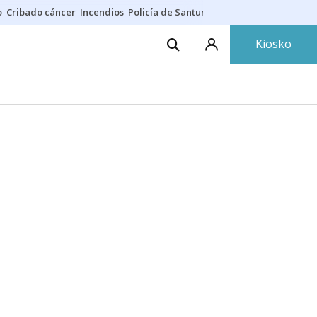
o
Cribado cáncer
Incendios
Policía de Santurtzi
Aeropuerto de Bilba
Kiosko