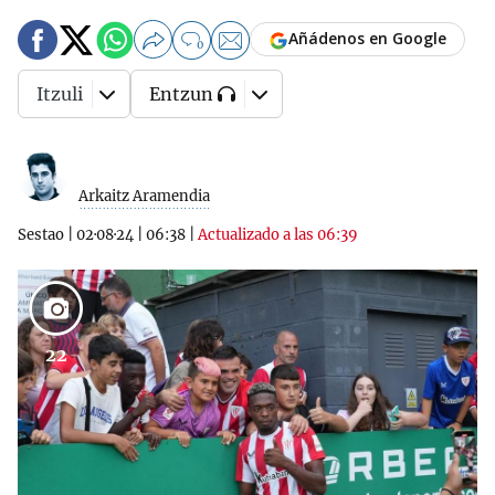
Añádenos en Google
0
Itzuli
Entzun
Arkaitz Aramendia
Sestao
|
02·08·24
|
06:38
|
Actualizado a las 06:39
22