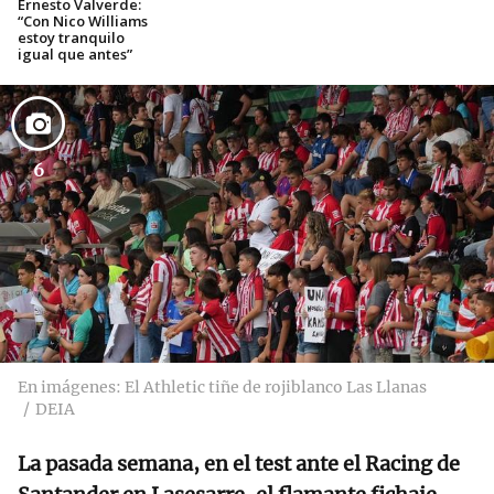
Ernesto Valverde:
“Con Nico Williams
estoy tranquilo
igual que antes”
6
En imágenes: El Athletic tiñe de rojiblanco Las Llanas
DEIA
La pasada semana, en el test ante el Racing de