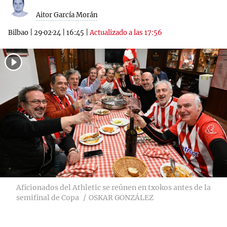
Aitor García Morán
Bilbao
|
29·02·24
|
16:45
|
Actualizado a las 17:56
Aficionados del Athletic se reúnen en txokos antes de la
semifinal de Copa
OSKAR GONZÁLEZ