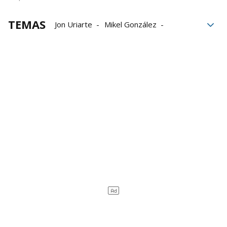
TEMAS
Jon Uriarte
Mikel González
Iker Muniain
Ernesto Valverde