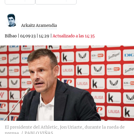
Arkaitz Aramendia
Bilbao
|
04·09·23
|
14:29
|
Actualizado a las 14:35
El presidente del Athletic, Jon Uriarte, durante la rueda de
prensa
PABLO VIÑAS