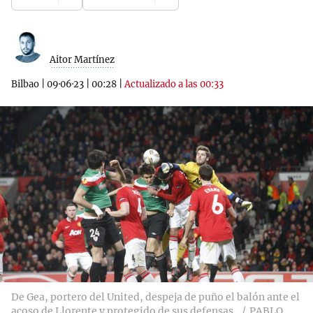
Aitor Martínez
Bilbao
|
09·06·23
|
00:28
|
Actualizado a las 00:33
De Gea, portero del United, despeja de puño el balón ante el
acoso de Llorente y protegido de sus defensas.
PABLO